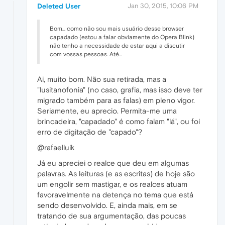
Deleted User
Jan 30, 2015, 10:06 PM
Bom... como não sou mais usuário desse browser
capadado (estou a falar obviamente do Opera Blink)
não tenho a necessidade de estar aqui a discutir
com vossas pessoas. Até...
Ai, muito bom. Não sua retirada, mas a
"lusitanofonia" (no caso, grafia, mas isso deve ter
migrado também para as falas) em pleno vigor.
Seriamente, eu aprecio. Permita-me uma
brincadeira, "capadado" é como falam "lá", ou foi
erro de digitação de "capado"?
@rafaelluik
Já eu apreciei o realce que deu em algumas
palavras. As leituras (e as escritas) de hoje são
um engolir sem mastigar, e os realces atuam
favoravelmente na detença no tema que está
sendo desenvolvido. E, ainda mais, em se
tratando de sua argumentação, das poucas