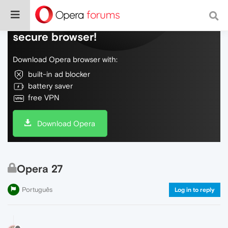
Do more on the web, with a fast and
secure browser!
Download Opera browser with:
built-in ad blocker
battery saver
free VPN
Download Opera
Opera 27
Português
Log in to reply