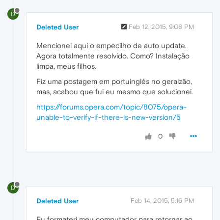
D
Deleted User
Feb 12, 2015, 9:06 PM
Mencionei aqui o empecilho de auto update.
Agora totalmente resolvido. Como? Instalação
limpa, meus filhos.
Fiz uma postagem em portuinglês no geralzão,
mas, acabou que fui eu mesmo que solucionei.
https://forums.opera.com/topic/8075/opera-
unable-to-verify-if-there-is-new-version/5
0
D
Deleted User
Feb 14, 2015, 5:16 PM
Eu formateri meu computador para retornar ao