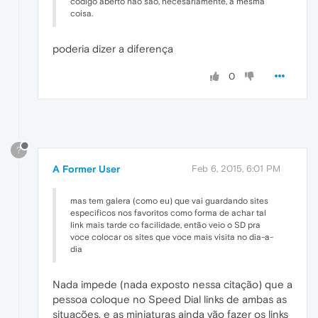
código aberto não são, necesariamente, a mesma
coisa.
poderia dizer a diferença
0
?
A Former User
Feb 6, 2015, 6:01 PM
mas tem galera (como eu) que vai guardando sites
especificos nos favoritos como forma de achar tal
link mais tarde co facilidade, então veio o SD pra
voce colocar os sites que voce mais visita no dia-a-
dia
Nada impede (nada exposto nessa citação) que a
pessoa coloque no Speed Dial links de ambas as
situações, e as miniaturas ainda vão fazer os links