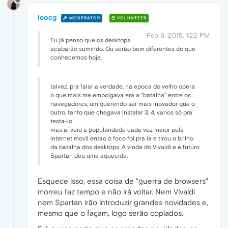
leocg
MODERATOR
VOLUNTEER
Feb 6, 2015, 1:22 PM
Eu já penso que os desktops
acabarão sumindo. Ou serão bem diferentes do que
conhecemos hoje.
talvez. pra falar a verdade, na epoca do velho opera
o que mais me empolgava era a "batalha" entre os
navegadores, um querendo ser mais inovador que o
outro, tanto que chegava instalar 3, 4, varios só pra
testa-lo
mas aí veio a popularidade cada vez maior pela
internet movil entao o foco foi pra la e tirou o brilho
da batalha dos desktops. A vinda do Vivaldi e e futuro
Spartan deu uma aquecida.
Esquece isso, essa coisa de "guerra de browsers"
morreu faz tempo e não irá voltar. Nem Vivaldi
nem Spartan irão introduzir grandes novidades e,
mesmo que o façam, logo serão copiados.