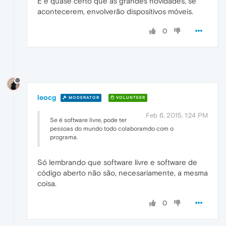
E é quase certo que as grandes novidades, se
acontecerem, envolverão dispositivos móveis.
0
leocg
MODERATOR
VOLUNTEER
Feb 6, 2015, 1:24 PM
Se é software livre, pode ter
pessoas do mundo todo colaboramdo com o
programa.
Só lembrando que software livre e software de
código aberto não são, necesariamente, a mesma
coisa.
0