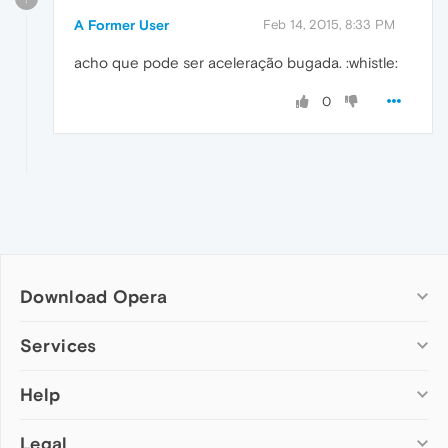
A Former User
Feb 14, 2015, 8:33 PM
acho que pode ser aceleração bugada. :whistle:
0
Download Opera
Computer browsers
Services
Opera for Windows
Help
Add-ons
Opera for Mac
Opera account
Opera for Linux
Legal
Wallpapers
Help & support
Opera beta version