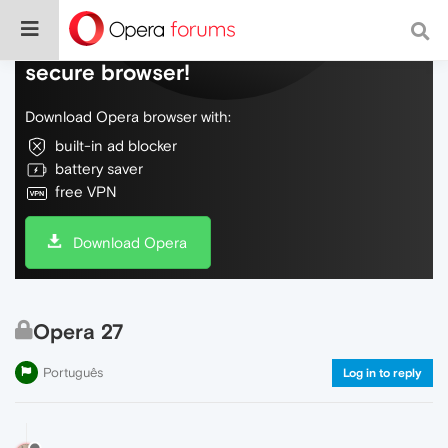
Do more on the web, with a fast and
secure browser!
Download Opera browser with:
built-in ad blocker
battery saver
free VPN
Download Opera
Opera 27
Português
Log in to reply