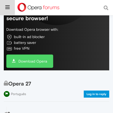
Do more on the web, with a fast and
secure browser!
Download Opera browser with:
built-in ad blocker
battery saver
free VPN
Download Opera
Opera 27
Português
Log in to reply