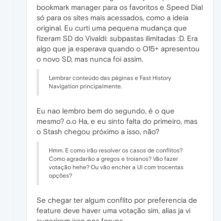
bookmark manager para os favoritos e Speed Dial
só para os sites mais acessados, como a ideia
original. Eu curti uma pequena mudança que
fizeram SD do Vivaldi: subpastas ilimitadas :D. Era
algo que ja esperava quando o O15+ apresentou
o novo SD, mas nunca foi assim.
Lembrar conteúdo das páginas e Fast History
Navigation principalmente.
Eu nao lembro bem do segundo, é o que
mesmo? o.o Ha, e eu sinto falta do primeiro, mas
o Stash chegou próximo a isso, não?
Hmm. E como irão resolver os casos de conflitos?
Como agradarão a gregos e troianos? Vão fazer
votação hehe? Ou vão encher a UI com trocentas
opções?
Se chegar ter algum conflito por preferencia de
feature deve haver uma votação sim, alias ja vi
sugerirem isso nos foruns.