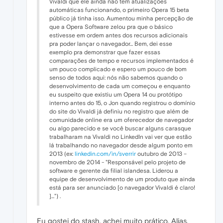
Vivaldi que ele ainda não tem atualizações
automáticas funcionando, o primeiro Opera 15 beta
público já tinha isso. Aumentou minha percepção de
que a Opera Software zelou pra que o básico
estivesse em ordem antes dos recursos adicionais
pra poder lançar o navegador... Bem, dei esse
exemplo pra demonstrar que fazer essas
comparações de tempo e recursos implementados é
um pouco complicado e espero um pouco de bom
senso de todos aqui: nós não sabemos quando o
desenvolvimento de cada um começou e enquanto
eu suspeito que existiu um Opera 14 ou protótipo
interno antes do 15, o Jon quando registrou o domínio
do site do Vivaldi já definiu no registro que além de
comunidade online era um oferecedor de navegador
ou algo parecido e se você buscar alguns carasque
trabalharam na Vivaldi no LinkedIn vai ver que estão
lá trabalhando no navegador desde algum ponto em
2013 (ex:
linkedin.com/in/sverrir
outubro de 2013 –
novembro de 2014 - "Responsável pelo projeto de
software e gerente da filial islandesa. Liderou a
equipe de desenvolvimento de um produto que ainda
está para ser anunciado [o navegador Vivaldi é claro!
]...") .
Eu gostei do stash, achei muito prático. Alias,