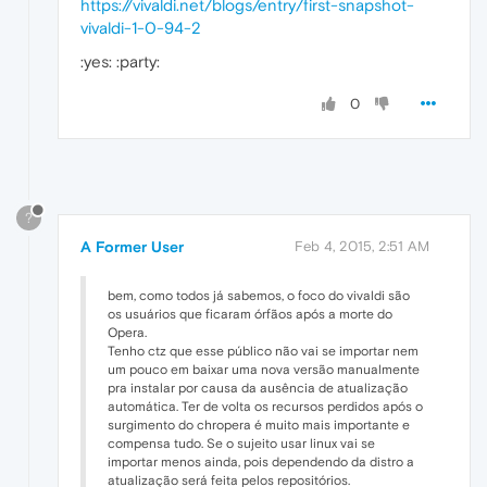
https://vivaldi.net/blogs/entry/first-snapshot-
vivaldi-1-0-94-2
:yes: :party:
0
?
A Former User
Feb 4, 2015, 2:51 AM
bem, como todos já sabemos, o foco do vivaldi são
os usuários que ficaram órfãos após a morte do
Opera.
Tenho ctz que esse público não vai se importar nem
um pouco em baixar uma nova versão manualmente
pra instalar por causa da ausência de atualização
automática. Ter de volta os recursos perdidos após o
surgimento do chropera é muito mais importante e
compensa tudo. Se o sujeito usar linux vai se
importar menos ainda, pois dependendo da distro a
atualização será feita pelos repositórios.