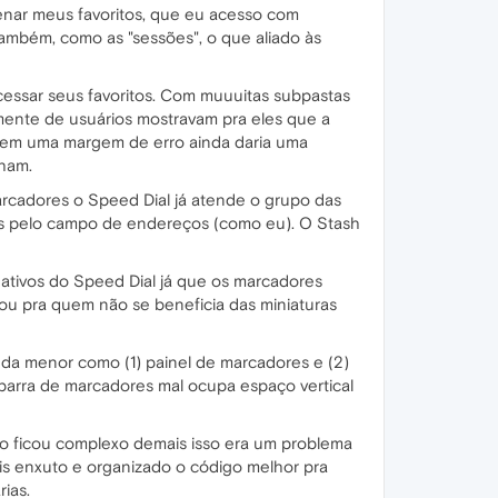
zenar meus favoritos, que eu acesso com
também, como as "sessões", o que aliado às
ssar seus favoritos. Com muuuitas subpastas
mamente de usuários mostravam pra eles que a
ssem uma margem de erro ainda daria uma
nham.
rcadores o Speed Dial já atende o grupo das
los pelo campo de endereços (como eu). O Stash
egativos do Speed Dial já que os marcadores
 ou pra quem não se beneficia das miniaturas
nda menor como (1) painel de marcadores e (2)
) barra de marcadores mal ocupa espaço vertical
o ficou complexo demais isso era um problema
is enxuto e organizado o código melhor pra
ias.