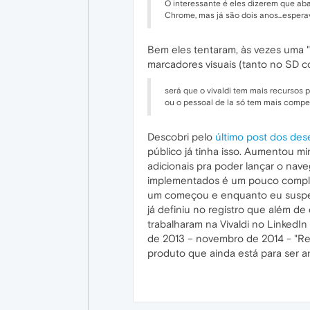
O interessante é eles dizerem que ab
Chrome, mas já são dois anos...espera
Bem eles tentaram, às vezes uma "i
marcadores visuais (tanto no SD 
será que o vivaldi tem mais recursos
ou o pessoal de la só tem mais comp
Descobri pelo
último post dos des
público já tinha isso. Aumentou 
adicionais pra poder lançar o nav
implementados é um pouco compli
um começou e enquanto eu suspeito
já definiu no registro que além 
trabalharam na Vivaldi no LinkedI
de 2013 – novembro de 2014 - "Res
produto que ainda está para ser anun