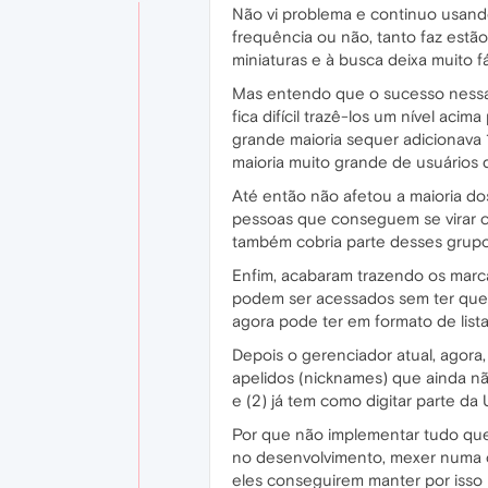
Não vi problema e continuo usando
frequência ou não, tanto faz estã
miniaturas e à busca deixa muito fá
Mas entendo que o sucesso nessa
fica difícil trazê-los um nível ac
grande maioria sequer adicionava
maioria muito grande de usuários 
Até então não afetou a maioria d
pessoas que conseguem se virar co
também cobria parte desses grupo
Enfim, acabaram trazendo os marcad
podem ser acessados sem ter que c
agora pode ter em formato de lista
Depois o gerenciador atual, agora
apelidos (nicknames) que ainda não
e (2) já tem como digitar parte da
Por que não implementar tudo que
no desenvolvimento, mexer numa c
eles conseguirem manter por isso