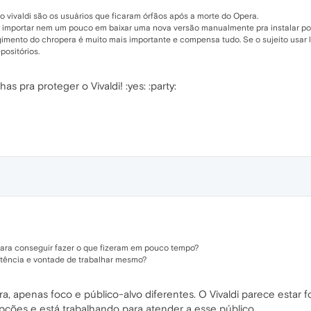
 vivaldi são os usuários que ficaram órfãos após a morte do Opera.
e importar nem um pouco em baixar uma nova versão manualmente pra instalar po
gimento do chropera é muito mais importante e compensa tudo. Se o sujeito usar 
positórios.
 pra proteger o Vivaldi! :yes: :party:
 para conseguir fazer o que fizeram em pouco tempo?
etência e vontade de trabalhar mesmo?
, apenas foco e público-alvo diferentes. O Vivaldi parece estar
ções e está trabalhando para atender a esse público.