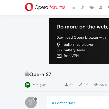
Do more on the web, 
Download Opera browser with:
built-in ad blocker
battery saver
free VPN
Opera 27
Português
10
273
237.8k
?
A Former User