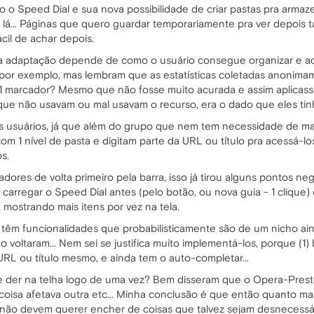
 o Speed Dial e sua nova possibilidade de criar pastas pra arma
o lá... Páginas que quero guardar temporariamente pra ver depois 
cil de achar depois.
 adaptação depende de como o usuário consegue organizar e ace
ima por exemplo, mas lembram que as estatísticas coletadas anoni
 1 marcador? Mesmo que não fosse muito acurada e assim aplica
que não usavam ou mal usavam o recurso, era o dado que eles ti
os usuários, já que além do grupo que nem tem necessidade de ma
m 1 nível de pasta e digitam parte da URL ou título pra acessá-
s.
ores de volta primeiro pela barra, isso já tirou alguns pontos n
arregar o Speed Dial antes (pelo botão, ou nova guia - 1 clique)
 mostrando mais itens por vez na tela.
, têm funcionalidades que probabilisticamente são de um nicho ai
 voltaram... Nem sei se justifica muito implementá-los, porque (1
 URL ou título mesmo, e ainda tem o auto-completar...
 der na telha logo de uma vez? Bem disseram que o Opera-Prest
oisa afetava outra etc... Minha conclusão é que então quanto ma
 não devem querer encher de coisas que talvez sejam desnecessár