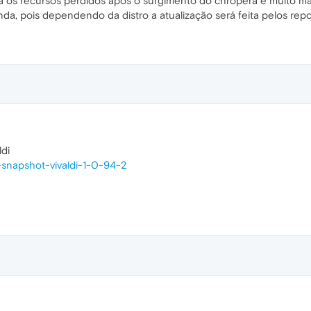
lta os recursos perdidos após o surgimento do chropera é muito m
nda, pois dependendo da distro a atualização será feita pelos repos
ldi
st-snapshot-vivaldi-1-0-94-2