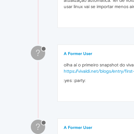
atualização automática. Ter de vo
usar linux vai se importar menos ai
?
A Former User
olha aí o primeiro snapshot do viva
https://vivaldi.net/blogs/entry/fir
:yes: :party:
?
A Former User