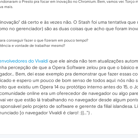
andonaram o Presto pra focar em inovação no Chromium. Bem, vamos ver. Torço mui
va mais.
novação" dá certo e às vezes não. O Stash foi uma tentativa que 
como no gerenciador) são as duas coisas que acho que foram inov
 para conseguir fazer o que fizeram em pouco tempo?
etência e vontade de trabalhar mesmo?
envolvedores do Vivaldi
que ele ainda não tem atualizações automá
minha percepção de que a Opera Software zelou pra que o básico 
egador... Bem, dei esse exemplo pra demonstrar que fazer essas 
cado e espero um pouco de bom senso de todos aqui: nós não 
 que existiu um Opera 14 ou protótipo interno antes do 15, o Jon
de comunidade online era um oferecedor de navegador ou algo par
n vai ver que estão lá trabalhando no navegador desde algum pont
ponsável pelo projeto de software e gerente da filial islandesa.
ciado [o navegador Vivaldi é claro! :)]...") .