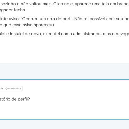
 sozinho e não voltou mais. Clico nele, aparece uma tela em branc
egador fecha.
te aviso: "Ocorreu um erro de perfil. Não foi possível abrir seu p
re que esse aviso apareceu).
stalei e instalei de novo, executei como administrador... mas o nav
@maricoffy
tório de perfil?