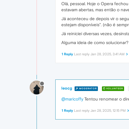
Olá, pessoal. Hoje o Opera fechou
estavam abertas, mas então o nav
Já aconteceu de depois vir o seguin
estejam disponíveis". (não é semp
Já reiniciei diversas vezes, desin
Alguma ideia de como solucionar?
1 Reply
Last reply
Jan 28, 2025, 3:41 AM
leocg
MODERATOR
VOLUNTEER
@maricoffy
Tentou renomear o dire
1 Reply
Last reply
Jan 28, 2025, 12:15 PM