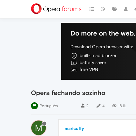
Do more on the web, 
Download Opera browser with:
built-in ad blocker
battery saver
free VPN
Opera fechando sozinho
Português
2
4
18.1k
M
maricoffy