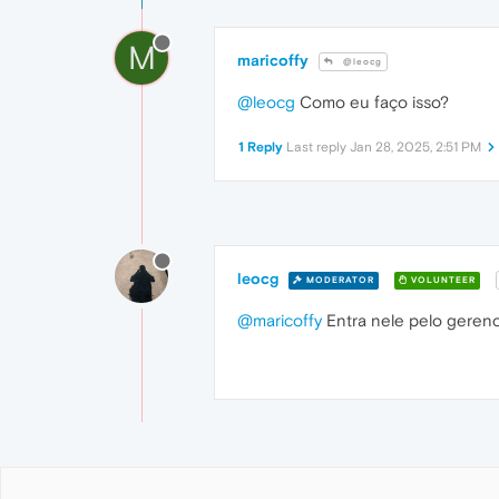
M
maricoffy
@leocg
@leocg
Como eu faço isso?
1 Reply
Last reply
Jan 28, 2025, 2:51 PM
leocg
MODERATOR
VOLUNTEER
@maricoffy
Entra nele pelo gerenc