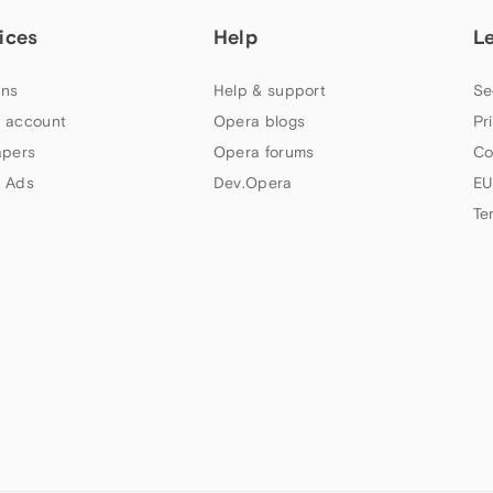
ices
Help
L
ns
Help & support
Se
 account
Opera blogs
Pr
apers
Opera forums
Co
 Ads
Dev.Opera
EU
Te