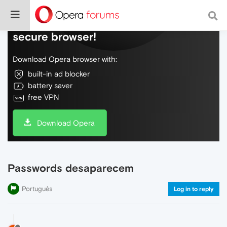
Do more on the web, with a fast and
secure browser!
Download Opera browser with:
built-in ad blocker
battery saver
free VPN
Download Opera
Passwords desaparecem
Português
Log in to reply