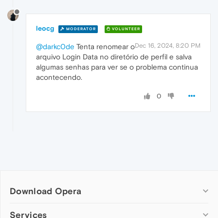
leocg
MODERATOR
VOLUNTEER
Dec 16, 2024, 8:20 PM
@darkc0de
Tenta renomear o
arquivo Login Data no diretório de perfil e salva
algumas senhas para ver se o problema continua
acontecendo.
0
Download Opera
Computer browsers
Services