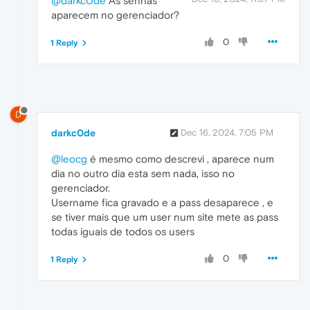
@darkc0de
As senhas
aparecem no gerenciador?
0
1 Reply
D
darkc0de
Dec 16, 2024, 7:05 PM
@leocg
é mesmo como descrevi , aparece num
dia no outro dia esta sem nada, isso no
gerenciador.
Username fica gravado e a pass desaparece , e
se tiver mais que um user num site mete as pass
todas iguais de todos os users
0
1 Reply