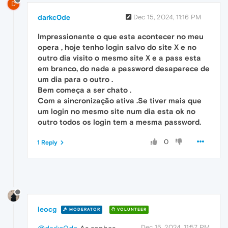
D
darkc0de
Dec 15, 2024, 11:16 PM
Impressionante o que esta acontecer no meu
opera , hoje tenho login salvo do site X e no
outro dia visito o mesmo site X e a pass esta
em branco, do nada a password desaparece de
um dia para o outro .
Bem começa a ser chato .
Com a sincronização ativa .Se tiver mais que
um login no mesmo site num dia esta ok no
outro todos os login tem a mesma password.
0
1 Reply
leocg
MODERATOR
VOLUNTEER
Dec 15, 2024, 11:57 PM