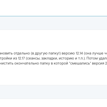
овить отдельно (в другую папку!) версию 12.14 (она лучше че
ойки из 12.17 (сеансы, закладки, историю и т.п.). Потом уда
стить окончательно папку в которой "смешались" версия 25 