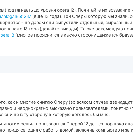
ов (подтягивать до уровня opera 12). Почитайте их воззвание 
ra/blog/185528/
(еще 13 года). Той Оперы которую мы знали, б
вернется - не даром они выпустили отдельный, вырезанный 
бновлялся с 13 года (делайте выводы). Также рекомендую по
opera-3
(многое прояснится в какую сторону движется браузе
это. как и многие считаю Оперу (во всяком случае двенадца
давно и неоднократно высказано пользователями. понятно ч
 они не в ту сторону в которую хотелось бы мне.
к и многие решил пользоваться Оперой 12 до тех пор пока о
,но придя сегодня с работы домой, включив компьютер и зап