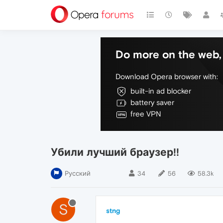
Do more on the web, 
Download Opera browser with:
built-in ad blocker
battery saver
free VPN
Убили лучший браузер!!
Русский
34
56
58.3k
S
stng