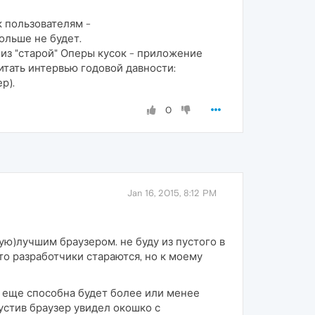
к пользователям -
ольше не будет.
из "старой" Оперы кусок - приложение
читать интервью годовой давности:
р).
0
Jan 16, 2015, 8:12 PM
тую)лучшим браузером. не буду из пустого в
то разработчики стараются, но к моему
на еще способна будет более или менее
устив браузер увидел окошко с