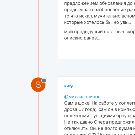
предложением обновления до но
предвкушая возобновление работ
то что искал, мучительно вспо
которые хотелось бы, но увы...
мой предыдущий пост был скоре
описано ранее...
S
stng
@михаилалипов
Сам в шоке. На работе у колле
дрова 07 года), сам он в компь
полезными функциями браузера (
Не так давно Опера предложила
отключить. Он, не долго думая 
подменили???? Компьютер в ком