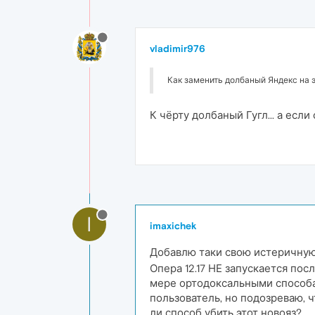
vladimir976
Как заменить долбаный Яндекс на 
К чёрту долбаный Гугл... а если
I
imaxichek
Добавлю таки свою истеричну
Опера 12.17 НЕ запускается пос
мере ортодоксальными способам
пользователь, но подозреваю, 
ли способ убить этот новояз?