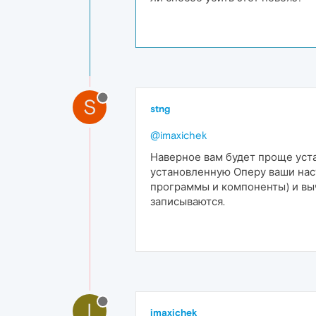
S
stng
@imaxichek
Наверное вам будет проще устан
установленную Оперу ваши настр
программы и компоненты) и вычи
записываются.
I
imaxichek