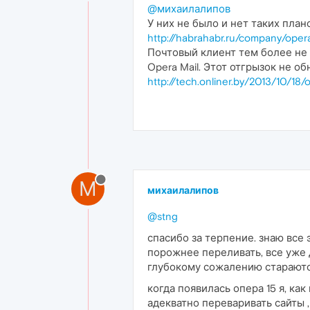
@михаилалипов
У них не было и нет таких план
http://habrahabr.ru/company/ope
Почтовый клиент тем более не 
Opera Mail. Этот отгрызок не о
http://tech.onliner.by/2013/10/18/
М
михаилалипов
@stng
спасибо за терпение. знаю все 
порожнее переливать, все уже 
глубокому сожалению стараются
когда появилась опера 15 я, ка
адекватно переваривать сайты 