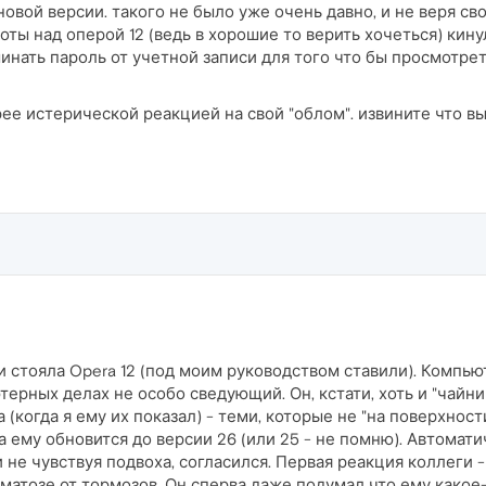
вой версии. такого не было уже очень давно, и не веря сво
ы над оперой 12 (ведь в хорошие то верить хочеться) кинулс
минать пароль от учетной записи для того что бы просмотре
е истерической реакцией на свой "облом". извините что вы
ги стояла Opera 12 (под моим руководством ставили). Компь
ютерных делах не особо сведующий. Он, кстати, хоть и "чайн
когда я ему их показал) - теми, которые не "на поверхности
 ему обновится до версии 26 (или 25 - не помню). Автомат
и не чувствуя подвоха, согласился. Первая реакция коллеги 
атозе от тормозов. Он сперва даже подумал что ему какое-