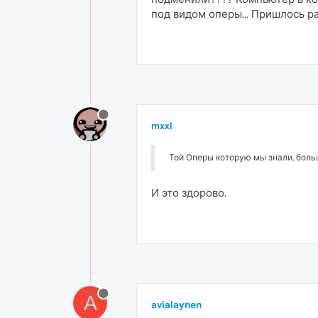
под видом оперы... Пришлось р
mxxl
Той Оперы которую мы знали, больш
И это здорово.
A
avialaynen