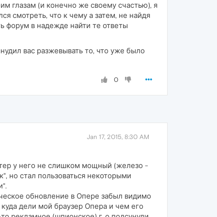
им глазам (и конечно же своему счастью), я
я смотреть, что к чему а затем, не найдя
ть форум в надежде найти те ответы
нудил вас разжевывать то, что уже было
0
Jan 17, 2015, 8:30 AM
ютер у него не слишком мощный (железо -
ик", но стал пользоваться некоторыми
".
ическое обновление в Опере забыл видимо
- куда дели мой браузер Опера и чем его
то рекламное (шпионское) г..о подсунули