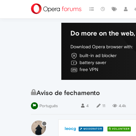
Do more on the web, 
Download Opera browser with:
built-in ad blocker
battery saver
free VPN
Aviso de fechamento
Português
4
11
4.4k
leocg
MODERATOR
VOLUNTEER