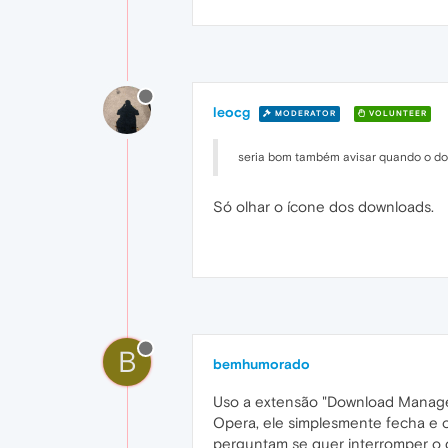
leocg
MODERATOR
VOLUNTEER
seria bom também avisar quando o dow
Só olhar o ícone dos downloads.
B
bemhumorado
Uso a extensão "Download Manager"
Opera, ele simplesmente fecha e 
perguntam se quer interromper o 