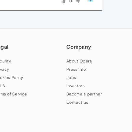
0
egal
Company
curity
About Opera
ivacy
Press info
okies Policy
Jobs
LA
Investors
rms of Service
Become a partner
Contact us