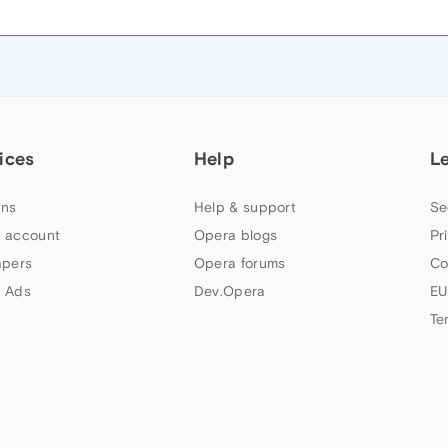
ices
Help
L
ns
Help & support
Se
 account
Opera blogs
Pr
apers
Opera forums
Co
 Ads
Dev.Opera
EU
Te