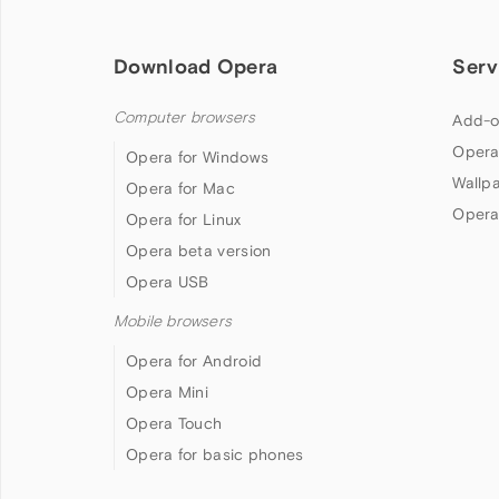
Download Opera
Serv
Computer browsers
Add-o
Opera
Opera for Windows
Wallp
Opera for Mac
Opera
Opera for Linux
Opera beta version
Opera USB
Mobile browsers
Opera for Android
Opera Mini
Opera Touch
Opera for basic phones