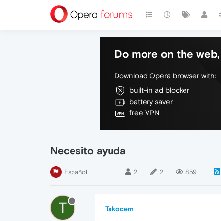
Do more on the web, 
Download Opera browser with:
built-in ad blocker
battery saver
free VPN
Necesito ayuda
Español
2
2
859
T
Takocem