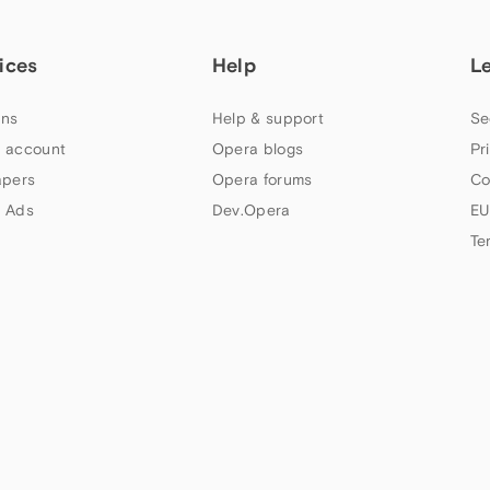
ices
Help
L
ns
Help & support
Se
 account
Opera blogs
Pr
apers
Opera forums
Co
 Ads
Dev.Opera
EU
Te