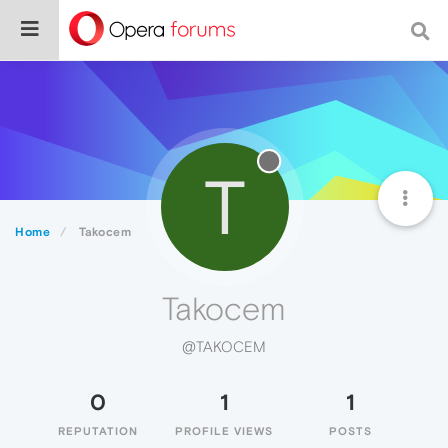
T
Home
Takocem
Takocem
@TAKOCEM
0
1
1
REPUTATION
PROFILE VIEWS
POSTS