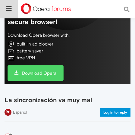
Do more on the web, with a fast and
secure browser!
Download Opera browser with:
built-in ad blocker
battery saver
free VPN
Download Opera
La sincronización va muy mal
Español
Log in to reply