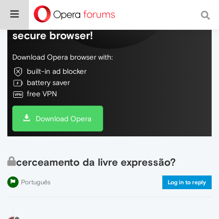
Do more on the web, with a fast and
secure browser!
Download Opera browser with:
built-in ad blocker
battery saver
free VPN
Download Opera
cerceamento da livre expressão?
Português
Log in to reply