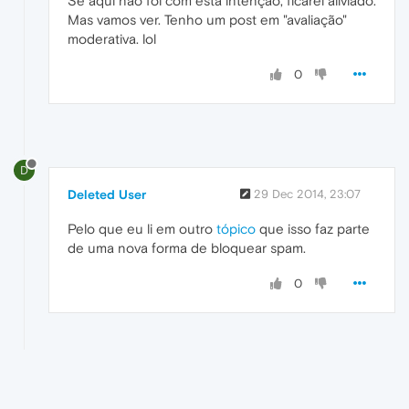
Se aqui não foi com esta intenção, ficarei aliviado.
Mas vamos ver. Tenho um post em "avaliação"
moderativa. lol
0
D
Deleted User
29 Dec 2014, 23:07
Pelo que eu li em outro
tópico
que isso faz parte
de uma nova forma de bloquear spam.
0