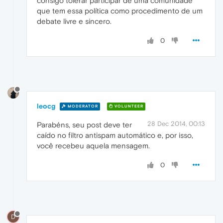
consigo tolerar participar de uma comunidade
que tem essa política como procedimento de um
debate livre e sincero.
0
leocg
MODERATOR
VOLUNTEER
28 Dec 2014, 00:13
Parabéns, seu post deve ter
caído no filtro antispam automático e, por isso,
você recebeu aquela mensagem.
0
D