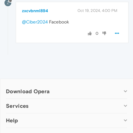
Z
zxcvbnml894
Oct 19, 2024, 4:00 PM
@Ciber2024
Facebook
0
Download Opera
Computer browsers
Services
Opera for Windows
Help
Add-ons
Opera for Mac
Opera account
Opera for Linux