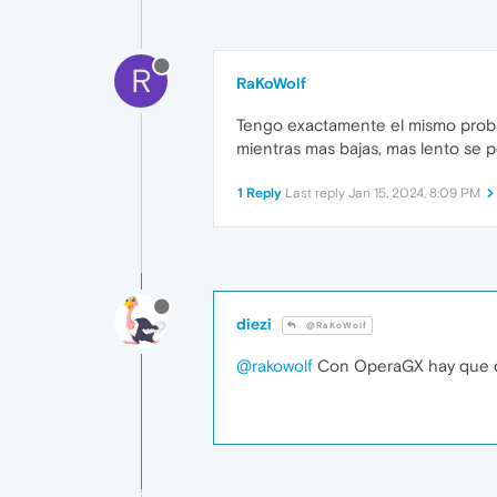
R
RaKoWolf
Tengo exactamente el mismo proble
mientras mas bajas, mas lento se 
1 Reply
Last reply
Jan 15, 2024, 8:09 PM
diezi
@RaKoWolf
@rakowolf
Con OperaGX hay que de