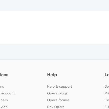
ices
Help
L
ns
Help & support
Se
 account
Opera blogs
Pr
apers
Opera forums
Co
 Ads
Dev.Opera
EU