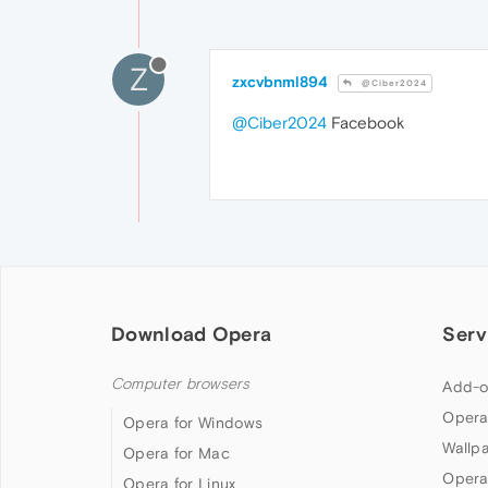
Z
zxcvbnml894
@Ciber2024
@Ciber2024
Facebook
Download Opera
Serv
Computer browsers
Add-o
Opera
Opera for Windows
Wallp
Opera for Mac
Opera
Opera for Linux