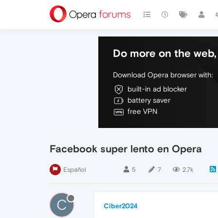
Do more on the web, 
Download Opera browser with:
built-in ad blocker
battery saver
free VPN
Facebook super lento en Opera
Español
5
7
2.7k
C
Ciber2024