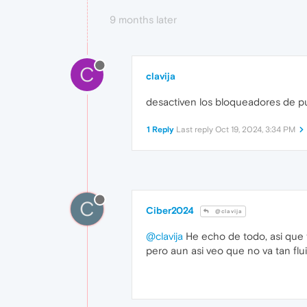
9 months later
C
clavija
desactiven los bloqueadores de pu
1 Reply
Last reply
Oct 19, 2024, 3:34 PM
C
Ciber2024
@clavija
@clavija
He echo de todo, asi que t
pero aun asi veo que no va tan fl