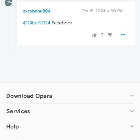
Z
zxcvbnml894
Oct 19, 2024, 4:00 PM
@Ciber2024
Facebook
0
Download Opera
Computer browsers
Services
Opera for Windows
Help
Add-ons
Opera for Mac
Opera account
Opera for Linux