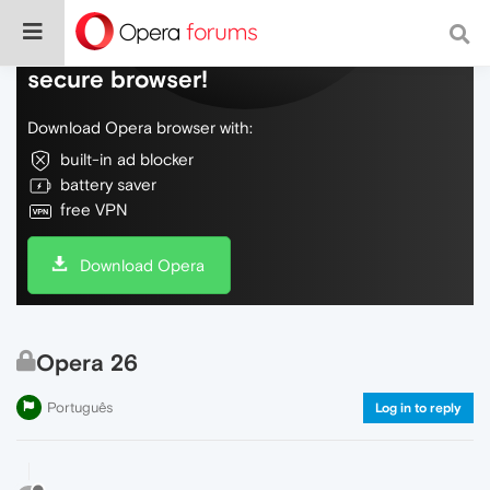
Do more on the web, with a fast and
secure browser!
Download Opera browser with:
built-in ad blocker
battery saver
free VPN
Download Opera
Opera 26
Português
Log in to reply