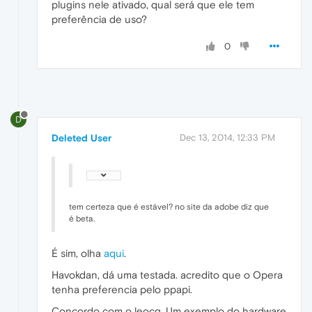
plugins nele ativado, qual será que ele tem
preferência de uso?
0
D
Deleted User
Dec 13, 2014, 12:33 PM
tem certeza que é estável? no site da adobe diz que
é beta.
É sim, olha
aqui
.
Havokdan, dá uma testada. acredito que o Opera
tenha preferencia pelo ppapi.
Concordo com o leocg. Um exemplo do hardware