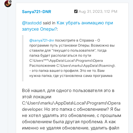
Sanya721-DNR
Aug 31, 2023, 1:12 PM
@tastodd
said in
Как убрать анимацию при
запуске Оперы?
:
@sanya721-dnr
посмотрите в Справка - О
программе путь установки Оперы. Возможно вы
ставили для "текущего пользователя", тогда
папка будет располагаться по пути
C:\Users***\AppData\Local\Programs\Opera
Расположение C:\Users\marku\AppData\Roaming\
- это папка вашего профиля. Это не то. Вам
нужна папка, где установлена сама программа
Всё нашел, для одного пользователя это в
этой локации
C:\Users\marku\AppData\Local\Programs\Opera
developer. Но это папка с обновлением? Я бы
не хотел удалять это обновление, с прошлым
обновлением была другая проблема. А как
именно не удаляя обновление, удалить файл