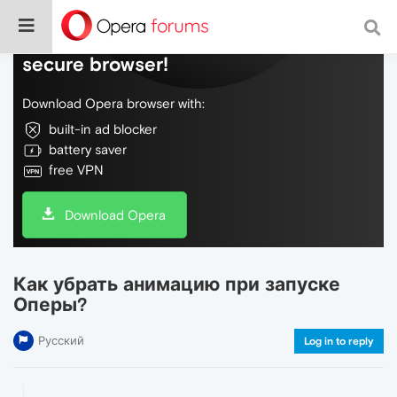
Do more on the web, with a fast and
secure browser!
Download Opera browser with:
built-in ad blocker
battery saver
free VPN
Download Opera
Как убрать анимацию при запуске
Оперы?
Русский
Log in to reply