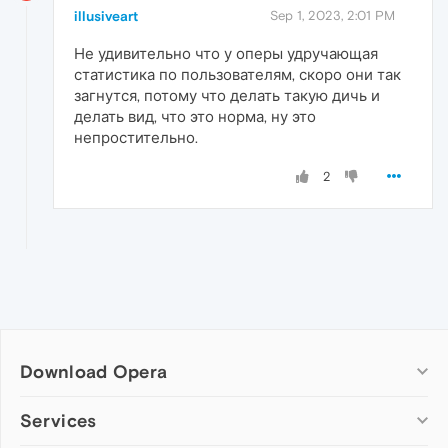
illusiveart
Sep 1, 2023, 2:01 PM
Не удивительно что у оперы удручающая
статистика по пользователям, скоро они так
загнутся, потому что делать такую дичь и
делать вид, что это норма, ну это
непростительно.
2
Download Opera
Computer browsers
Services