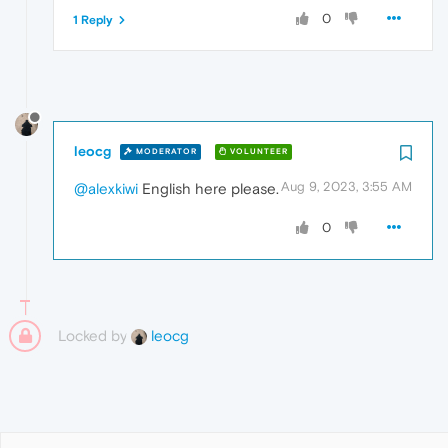
0
1 Reply
leocg
MODERATOR
VOLUNTEER
Aug 9, 2023, 3:55 AM
@alexkiwi
English here please.
0
Locked by
leocg