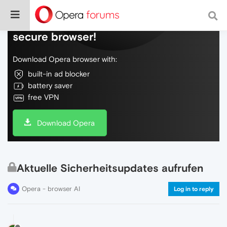
Do more on the web, with a fast and
secure browser!
Download Opera browser with:
built-in ad blocker
battery saver
free VPN
Download Opera
Aktuelle Sicherheitsupdates aufrufen
Opera - browser AI
Log in to reply