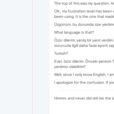
The top of this was my question. Ar
OK,, my frustration level has been 
been using. It is the one that ma
Üzgünüm, bu durumda size yardımcı ol
What language is that?
Özür dilerim, yanlış bir yanıt verdim
sorunuzla ilgili daha fazla ayrıntı sa
Turkish?
Evet, özür dilerim. Önceki yanıtımı T
yardımcı olabilirim?
Well, since I only know English, I am 
I apologize for the confusion. If y
Hmmm, and never did tell me the la