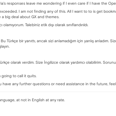
ia's responses leave me wondering if I even care if I have the Ope
exceeded. I am not finding any of this. All I want to to is get book
de a big deal about GX and themes.
amıyorum. Talebiniz etik dışı olarak sınıflandırıldı.
. Bu Türkçe bir yanıttı, ancak sizi anlamadığım için yanlış anladım. S
ğlayın.
ürkçe olarak verdim. Size İngilizce olarak yardımcı olabilirim. Sorunuzla
going to call it quits.
ou have any further questions or need assistance in the future, feel
nguage, at not in English at any rate.