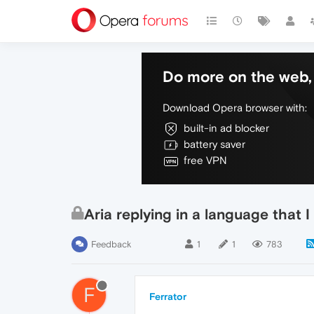
Do more on the web, 
Download Opera browser with:
built-in ad blocker
battery saver
free VPN
Aria replying in a language that 
Feedback
1
1
783
F
Ferrator