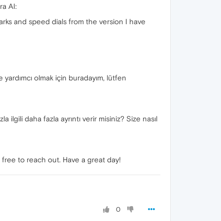
ra AI:
marks and speed dials from the version I have
ize yardımcı olmak için buradayım, lütfen
 ilgili daha fazla ayrıntı verir misiniz? Size nasıl
 free to reach out. Have a great day!
0