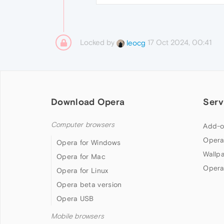
Locked by
17 Oct 2024, 00:41
leocg
Download Opera
Serv
Computer browsers
Add-o
Opera
Opera for Windows
Wallp
Opera for Mac
Opera
Opera for Linux
Opera beta version
Opera USB
Mobile browsers