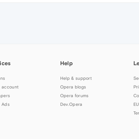
ices
Help
L
ns
Help & support
Se
 account
Opera blogs
Pr
apers
Opera forums
Co
 Ads
Dev.Opera
EU
Te