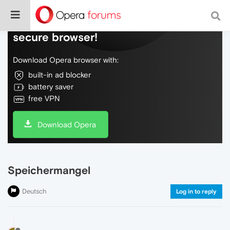
Do more on the web, with a fast and
secure browser!
Download Opera browser with:
built-in ad blocker
battery saver
free VPN
Download Opera
Speichermangel
Deutsch
Log in to reply