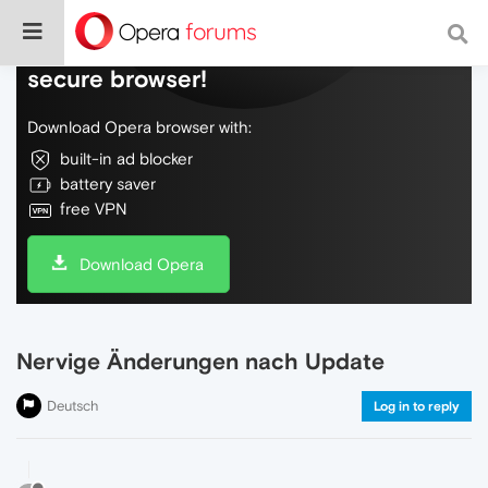
Do more on the web, with a fast and
secure browser!
Download Opera browser with:
built-in ad blocker
battery saver
free VPN
Download Opera
Nervige Änderungen nach Update
Deutsch
Log in to reply