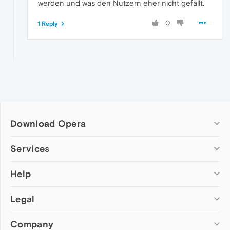
werden und was den Nutzern eher nicht gefällt.
0
1 Reply
Download Opera
Computer browsers
Services
Opera for Windows
Help
Add-ons
Opera for Mac
Opera account
Opera for Linux
Legal
Wallpapers
Help & support
Opera beta version
Opera Ads
Opera blogs
Opera USB
Company
Opera forums
Security
Mobile browsers