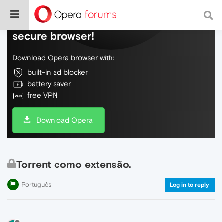
Do more on the web, with a fast and
secure browser!
Download Opera browser with:
built-in ad blocker
battery saver
free VPN
Download Opera
Torrent como extensão.
Português
Log in to reply