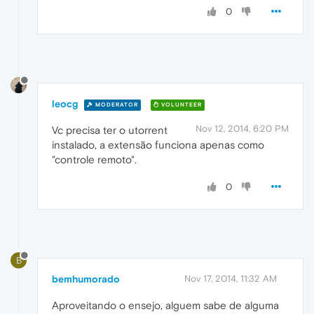
0
leocg
MODERATOR
VOLUNTEER
Nov 12, 2014, 6:20 PM
Vc precisa ter o utorrent
instalado, a extensão funciona apenas como
"controle remoto".
0
B
bemhumorado
Nov 17, 2014, 11:32 AM
Aproveitando o ensejo, alguem sabe de alguma