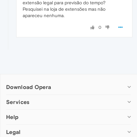
extensão legal para previsão do tempo?
Pesquisei na loja de extensões mas não
apareceu nenhuma.
0
Download Opera
Computer browsers
Services
Opera for Windows
Help
Add-ons
Opera for Mac
Opera account
Opera for Linux
Legal
Wallpapers
Help & support
Opera beta version