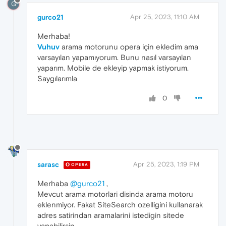
G
gurco21
Apr 25, 2023, 11:10 AM
Merhaba!
Vuhuv
arama motorunu opera için ekledim ama
varsayılan yapamıyorum. Bunu nasıl varsayılan
yaparım. Mobile de ekleyip yapmak istiyorum.
Saygılarımla
0
sarasc
Apr 25, 2023, 1:19 PM
OPERA
Merhaba
@gurco21
,
Mevcut arama motorlari disinda arama motoru
eklenmiyor. Fakat SiteSearch ozelligini kullanarak
adres satirindan aramalarini istedigin sitede
yapabilirsin.