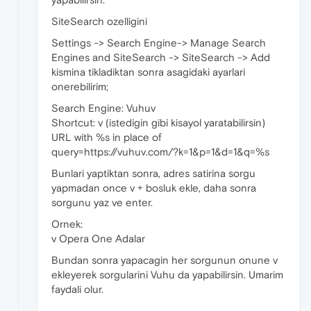
SiteSearch ozelligini
Settings -> Search Engine-> Manage Search
Engines and SiteSearch -> SiteSearch -> Add
kismina tikladiktan sonra asagidaki ayarlari
onerebilirim;
Search Engine: Vuhuv
Shortcut: v (istedigin gibi kisayol yaratabilirsin)
URL with %s in place of
query=https://vuhuv.com/?k=1&p=1&d=1&q=%s
Bunlari yaptiktan sonra, adres satirina sorgu
yapmadan once v + bosluk ekle, daha sonra
sorgunu yaz ve enter.
Ornek:
v Opera One Adalar
Bundan sonra yapacagin her sorgunun onune v
ekleyerek sorgularini Vuhu da yapabilirsin. Umarim
faydali olur.