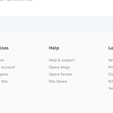
ices
Help
L
ns
Help & support
Se
 account
Opera blogs
Pr
apers
Opera forums
Co
 Ads
Dev.Opera
EU
Te