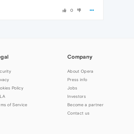
0
egal
Company
curity
About Opera
ivacy
Press info
okies Policy
Jobs
LA
Investors
rms of Service
Become a partner
Contact us