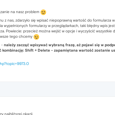
ązanie na nasz problem
mu z nas, zdarzyło się wpisać niepoprawną wartość do formularza w 
ia wypełnionych formularzy w przeglądarkach, taki błędny wpis je
a. Powiecie: przecież można wejść w opcje i wyczyścić wszystkie d
awsze tego chcemy
b -
należy zacząć wpisywać wybraną frazę, aż pojawi się w podp
kombinację: Shift + Delete - zapamiętana wartość zostanie usu
.php?topic=9973.0
y najbliższej okazji.