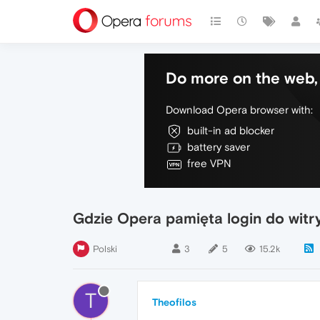
Do more on the web, 
Download Opera browser with:
built-in ad blocker
battery saver
free VPN
Gdzie Opera pamięta login do witr
Polski
3
5
15.2k
T
Theofilos