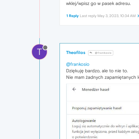
wklej/wpisz go w pasek adresu.
1 Reply
Last reply
May 3, 2023, 10:34 AM
T
Theofilos
@frankosio
@frankosio
Dziękuję bardzo, ale to nie to.
Nie mam żadnych zapamiętanych l