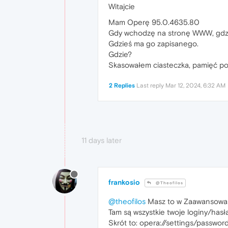
Witajcie
Mam Operę 95.0.4635.80
Gdy wchodzę na stronę WWW, gdzie
Gdzieś ma go zapisanego.
Gdzie?
Skasowałem ciasteczka, pamięć pod
2 Replies
Last reply
Mar 12, 2024, 6:32 AM
11 days later
frankosio
@Theofilos
@theofilos
Masz to w Zaawansowan
Tam są wszystkie twoje loginy/hasł
Skrót to: opera://settings/passwor