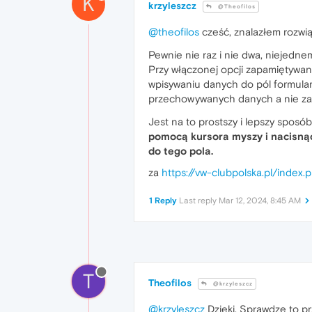
K
krzyleszcz
@Theofilos
@theofilos
cześć, znalazłem rozwi
Pewnie nie raz i nie dwa, niejedne
Przy włączonej opcji zapamiętywan
wpisywaniu danych do pól formularz
przechowywanych danych a nie z
Jest na to prostszy i lepszy sposó
pomocą kursora myszy i nacisnąć 
do tego pola.
za
https://vw-clubpolska.pl/index
1 Reply
Last reply
Mar 12, 2024, 8:45 AM
T
Theofilos
@krzyleszcz
@krzyleszcz
Dzięki. Sprawdzę to prz