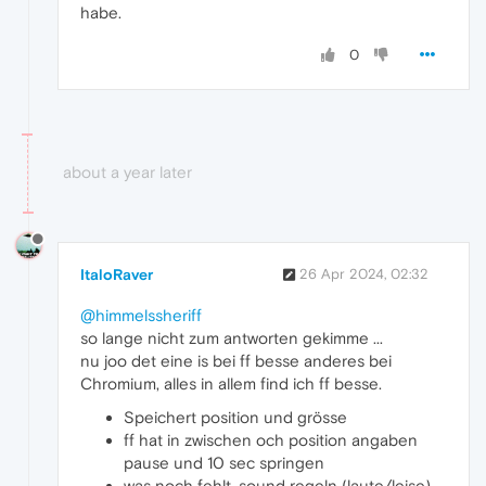
habe.
0
about a year later
ItaloRaver
26 Apr 2024, 02:32
@himmelssheriff
so lange nicht zum antworten gekimme ...
nu joo det eine is bei ff besse anderes bei
Chromium, alles in allem find ich ff besse.
Speichert position und grösse
ff hat in zwischen och position angaben
pause und 10 sec springen
was noch fehlt, sound regeln (laute/leise),