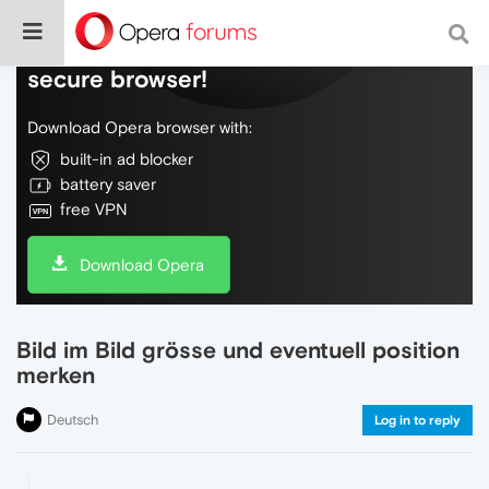
Do more on the web, with a fast and
secure browser!
Download Opera browser with:
built-in ad blocker
battery saver
free VPN
Download Opera
Bild im Bild grösse und eventuell position
merken
Deutsch
Log in to reply