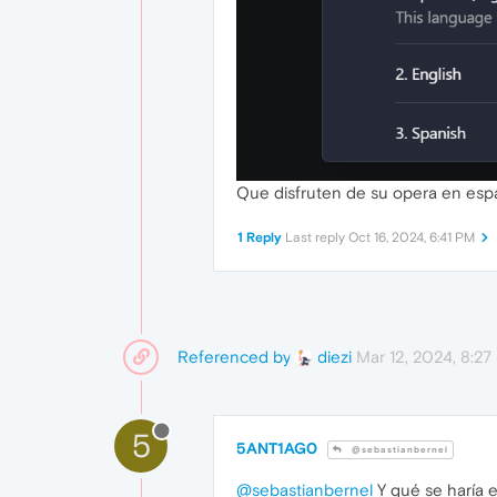
Que disfruten de su opera en espa
1 Reply
Last reply
Oct 16, 2024, 6:41 PM
Referenced by
Mar 12, 2024, 8:2
diezi
5
5ANT1AG0
@sebastianbernel
@sebastianbernel
Y qué se haría 