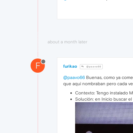
about a month later
F
furikao
@paavo66
@paavo66
Buenas, como ya coment
que aqui nombraban pero cada ves q
Contexto: Tengo instalado Ma
Solución: en Inicio buscar el