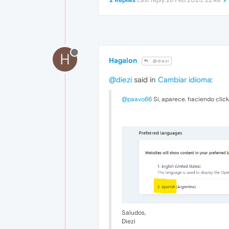
2 Replies
Last reply
26 Feb 2023, 22:49
H
Hagalon
@diezi
@diezi
said in
Cambiar idioma
:
@paavo66
Si, aparece. haciendo click 
Saludos,
Diezi