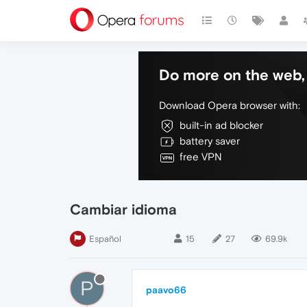
Do more on the web, 
Download Opera browser with:
built-in ad blocker
battery saver
free VPN
Cambiar idioma
Español
15
27
69.9k
P
paavo66