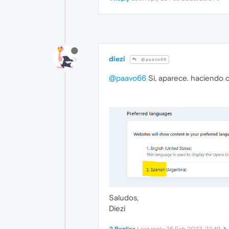
diezi
@paavo66
@paavo66
Si, aparece. haciendo cl
Saludos,
Diezi