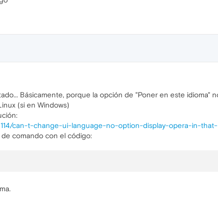
do... Básicamente, porque la opción de "Poner en este idioma" no
inux (si en Windows)
ución:
8114/can-t-change-ui-language-no-option-display-opera-in-that
a de comando con el código:
oma.