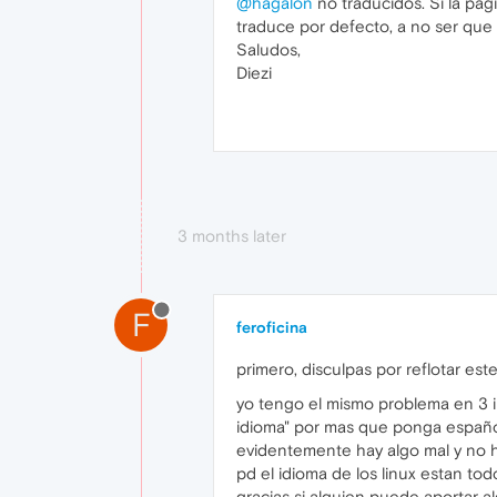
@hagalon
no traducidos. Si la pá
traduce por defecto, a no ser que 
Saludos,
Diezi
3 months later
F
feroficina
primero, disculpas por reflotar es
yo tengo el mismo problema en 3 in
idioma" por mas que ponga español 
evidentemente hay algo mal y no h
pd el idioma de los linux estan to
gracias si alguien puede aportar a