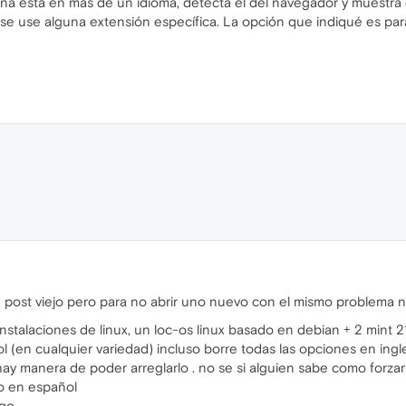
gina está en más de un idioma, detecta el del navegador y muestr
se use alguna extensión específica. La opción que indiqué es para
te post viejo pero para no abrir uno nuevo con el mismo problema n
stalaciones de linux, un loc-os linux basado en debian + 2 mint 21
(en cualquier variedad) incluso borre todas las opciones en ingles
ay manera de poder arreglarlo . no se si alguien sabe como forza
do en español
lgo