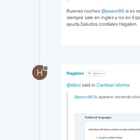
Buenas noches
@paavo66
si es v
siempre sale en ingles y no en Esp
ayuda.Saludos cordiales Hagalon.
H
Hagalon
@diezi
@diezi
said in
Cambiar idioma
:
@paavo66
Si, aparece. haciendo click 