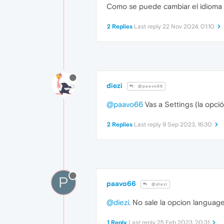
Como se puede cambiar el idioma 
2 Replies
Last reply
22 Nov 2024, 01:10
diezi
@paavo66
@paavo66
Vas a Settings (la opc
2 Replies
Last reply
9 Sep 2023, 16:30
P
paavo66
@diezi
@diezi
. No sale la opcion languag
1 Reply
Last reply
25 Feb 2023, 20:31