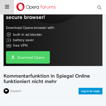
Do more on the web, with a fast and
secure browser!
Download Opera browser with:
built-in ad blocker
battery saver
free VPN
Download Opera
Kommentarfunktion in Spiegel Online
funktioniert nicht mehr
Deutsch
Log in to reply