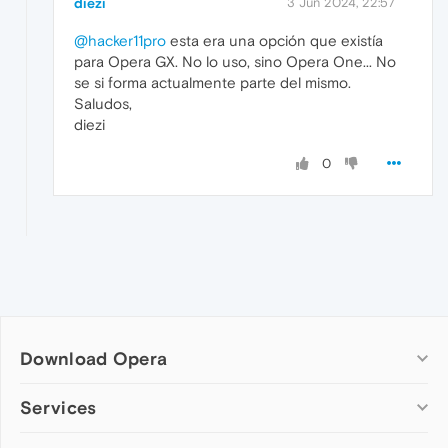
diezi
3 Jun 2024, 22:57
@hacker11pro
esta era una opción que existía
para Opera GX. No lo uso, sino Opera One... No
se si forma actualmente parte del mismo.
Saludos,
diezi
0
Download Opera
Computer browsers
Services
Opera for Windows