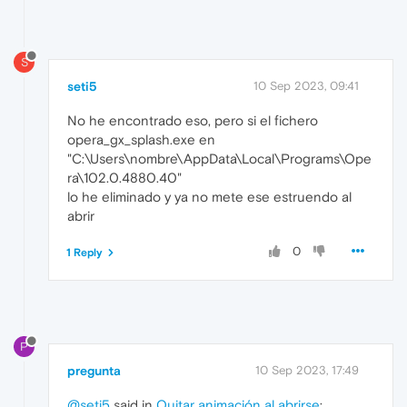
S
seti5
10 Sep 2023, 09:41
No he encontrado eso, pero si el fichero
opera_gx_splash.exe en
"C:\Users\nombre\AppData\Local\Programs\Ope
ra\102.0.4880.40"
lo he eliminado y ya no mete ese estruendo al
abrir
0
1 Reply
P
pregunta
10 Sep 2023, 17:49
@seti5
said in
Quitar animación al abrirse
: