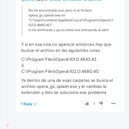
No he encontrado eso, pero si el fichero
opera_gx_splash.exe en
"C:\Users\nombre\AppData\Local\Programs\Opera\1
02.0.4880.40"
lo he eliminado y ya no mete ese estruendo al abrir
Y si en esa ruta no aparece entonces hay que
buscar el archivo en las siguientes rutas:
C:\Program Files\Opera\101.0.4843.43
ó
C:\Program Files\Opera\102.0.4880.40
Ya dentro de una de esas carpetas se busca el
archivo opera_gx_splash.exe y le cambias la
extensión y listo se soluciona ese problema
1
1 Reply