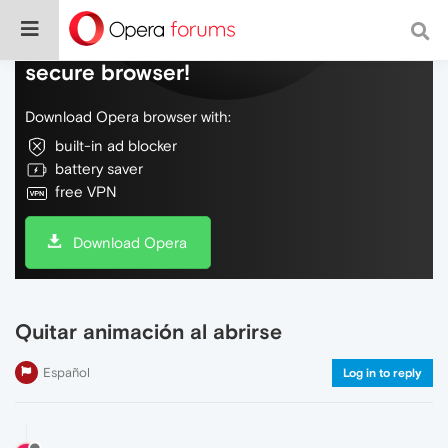
Do more on the web, with a fast and
secure browser!
Download Opera browser with:
built-in ad blocker
battery saver
free VPN
Download Opera
Quitar animación al abrirse
Español
Log in to reply