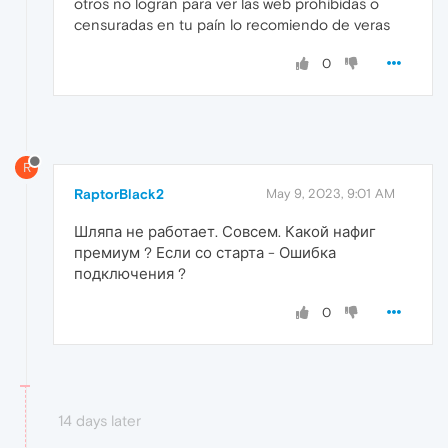
otros no logran para ver las web prohibidas o
censuradas en tu paín lo recomiendo de veras
0
R
RaptorBlack2
May 9, 2023, 9:01 AM
Шляпа не работает. Совсем. Какой нафиг
премиум ? Если со старта - Ошибка
подключения ?
0
14 days later