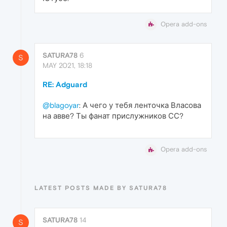
Opera add-ons
SATURA78
6
S
MAY 2021, 18:18
RE: Adguard
@blagoyar
: А чего у тебя ленточка Власова
на авве? Ты фанат прислужников СС?
Opera add-ons
LATEST POSTS MADE BY SATURA78
SATURA78
14
S