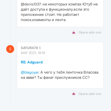
@denis1337: на некоторых компах Ютуб не
даёт доступа к функционалу,если это
приложение стоит. Не работает
поиск,комменты и лента.
Opera add-ons
SATURA78
6
S
MAY 2021, 18:18
RE: Adguard
@blagoyar
: А чего у тебя ленточка Власова
на авве? Ты фанат прислужников СС?
Opera add-ons