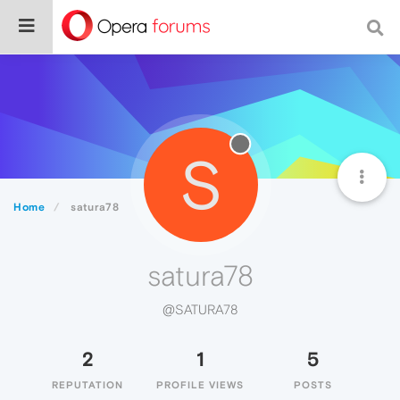
S
Home
satura78
satura78
@SATURA78
2
1
5
REPUTATION
PROFILE VIEWS
POSTS