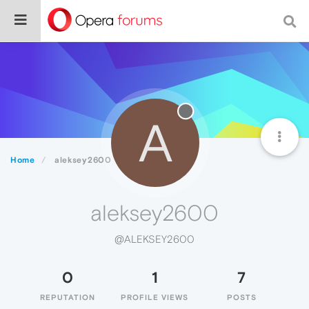
A
Home
aleksey2600
aleksey2600
@ALEKSEY2600
0
1
7
REPUTATION
PROFILE VIEWS
POSTS