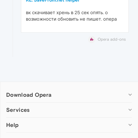
вк скачивает хрень в 25 сек опять. о
возможности обновить не пишет. опера
Opera add-ons
Download Opera
Computer browsers
Services
Opera for Windows
Help
Add-ons
Opera for Mac
Opera account
Opera for Linux