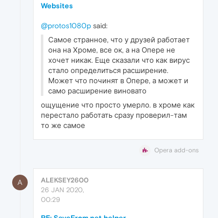
Websites
@protos1080p
said:
Самое странное, что у друзей работает
она на Хроме, все ок, а на Опере не
хочет никак. Еще сказали что как вирус
стало определиться расширение.
Может что починят в Опере, а может и
само расширение виновато
ощущение что просто умерло. в хроме как
перестало работать сразу проверил-там
то же самое
Opera add-ons
ALEKSEY2600
A
26 JAN 2020,
00:29
RE: SaveFrom.net helper