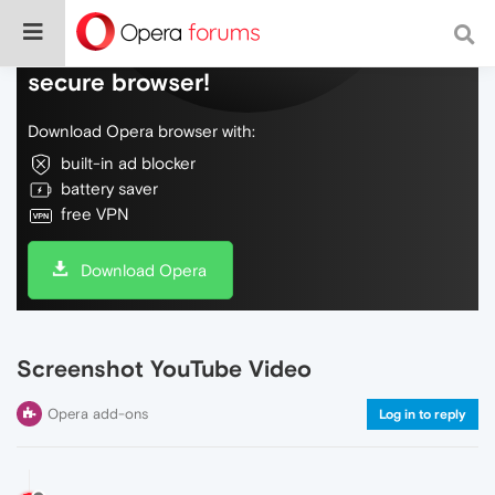
Do more on the web, with a fast and
secure browser!
Download Opera browser with:
built-in ad blocker
battery saver
free VPN
Download Opera
Screenshot YouTube Video
Opera add-ons
Log in to reply