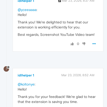
idlhelper 1
Mar 23, 2026, 8:37 AM
@yceeaaaa
:
Hello!
Thank you! We're delighted to hear that our
extension is working efficiently for you.
Best regards, Screenshot YouTube Video team!
0
I
idlhelper 1
Mar 23, 2026, 8:52 AM
@koltonye
:
Hello!
Thank you for your feedback! We’re glad to hear
that the extension is saving you time.