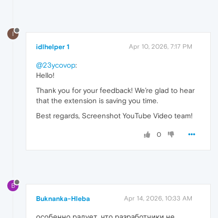
I
idlhelper 1
Apr 10, 2026, 7:17 PM
@23ycovop
:
Hello!
Thank you for your feedback! We’re glad to hear
that the extension is saving you time.
Best regards, Screenshot YouTube Video team!
0
B
Buknanka-Hleba
Apr 14, 2026, 10:33 AM
особенно радует, что разработчики не