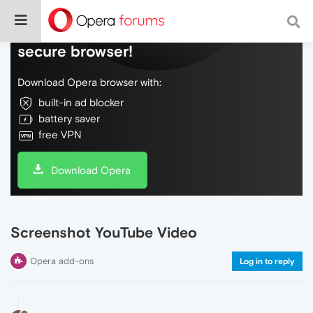
Do more on the web, with a fast and
secure browser!
Download Opera browser with:
built-in ad blocker
battery saver
free VPN
Download Opera
Screenshot YouTube Video
Opera add-ons
Log in to reply