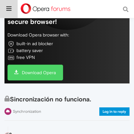
Do more on the web, with a fast and
secure browser!
Download Opera browser with:
built-in ad blocker
battery saver
free VPN
Download Opera
Sincronización no funciona.
Synchronization
Log in to reply