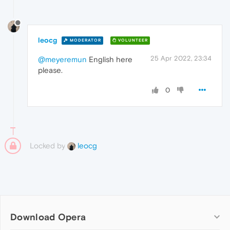
leocg
MODERATOR
VOLUNTEER
25 Apr 2022, 23:34
@meyeremun
English here
please.
0
Locked by
leocg
Download Opera