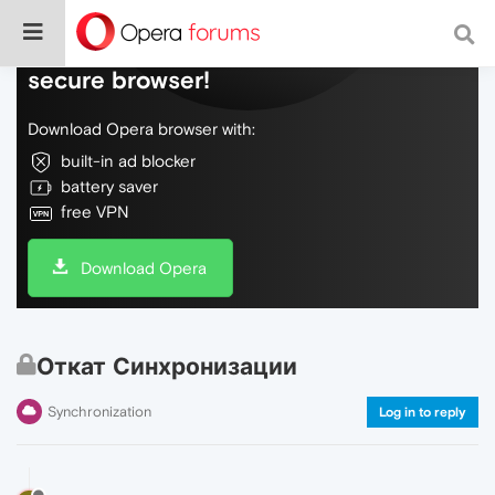
Do more on the web, with a fast and
secure browser!
Download Opera browser with:
built-in ad blocker
battery saver
free VPN
Download Opera
Откат Синхронизации
Synchronization
Log in to reply