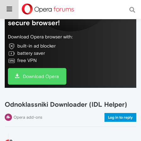
Do more on the web, with a fast and
secure browser!
Download Opera browser with:
built-in ad blocker
battery saver
free VPN
Download Opera
Odnoklassniki Downloader (IDL Helper)
Opera add-ons
Log in to reply