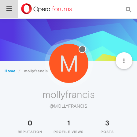
M
Home
mollyfrancis
mollyfrancis
@MOLLYFRANCIS
0
1
3
REPUTATION
PROFILE VIEWS
POSTS