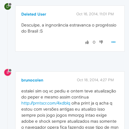
D
Deleted User
Oct 16, 2014, 11:01 PM
Desculpe, a ingnorância estravanca o progréssio
do Brasil :S
0
B
brunocolen
Oct 18, 2014, 4:27 PM
estalei sim oq vc pediu e ontem teve atualização
do peper e mesmo assim continua
http://prntscr.com/4xdblq
olha print ja q acha q
estou com versões antigas eu atualizo isso
sempre pois jogo jogos mmorpg intao exige
adobe e shock sempre atualizados mas somente
o navegador opera fica fazendo esse tipo de msn