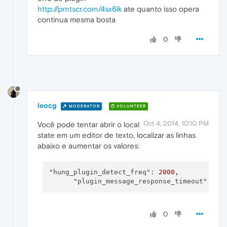
http://prntscr.com/4sx6ik
ate quanto isso opera
continua mesma bosta
0
leocg
MODERATOR
VOLUNTEER
Oct 4, 2014, 10:10 PM
Você pode tentar abrir o local
state em um editor de texto, localizar as linhas
abaixo e aumentar os valores:
"hung_plugin_detect_freq":
2000
,
"plugin_message_response_timeout":
80
0