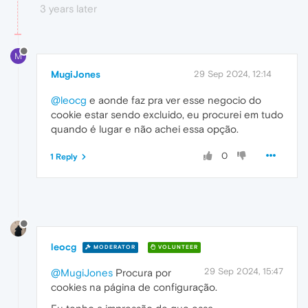
3 years later
M
MugiJones
29 Sep 2024, 12:14
@leocg
e aonde faz pra ver esse negocio do
cookie estar sendo excluido, eu procurei em tudo
quando é lugar e não achei essa opção.
0
1 Reply
leocg
MODERATOR
VOLUNTEER
29 Sep 2024, 15:47
@MugiJones
Procura por
cookies na página de configuração.