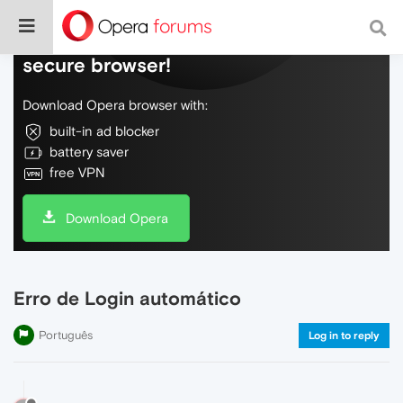
Do more on the web, with a fast and
secure browser!
Download Opera browser with:
built-in ad blocker
battery saver
free VPN
Download Opera
Erro de Login automático
Português
Log in to reply