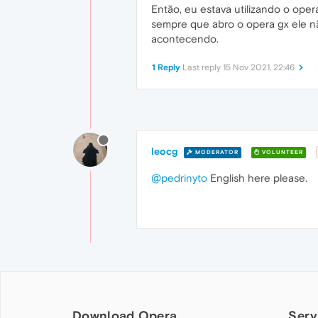
Então, eu estava utilizando o oper
sempre que abro o opera gx ele nã
acontecendo.
1 Reply
Last reply
15 Nov 2021, 22:46
leocg
MODERATOR
VOLUNTEER
@pedrinyto
English here please.
Download Opera
Serv