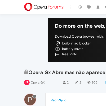
Do more on the web, 
Download Opera browser with:
built-in ad blocker
battery saver
free VPN
Opera Gx Abre mas não aparece 
Opera GX
2
2
956
P
PedriNyTo