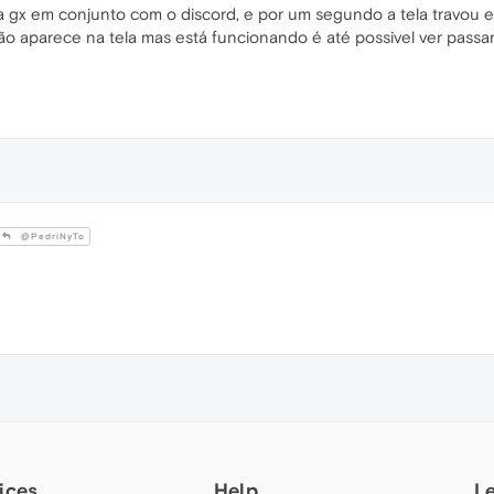
a gx em conjunto com o discord, e por um segundo a tela travou e 
o aparece na tela mas está funcionando é até possivel ver passa
@PedriNyTo
ices
Help
L