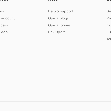
ns
Help & support
Se
 account
Opera blogs
Pr
apers
Opera forums
Co
 Ads
Dev.Opera
EU
Te