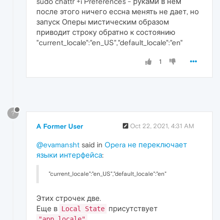
sudo chattr +i Preferences - руками в нем
после этого ничего ессна менять не дает, но
запуск Оперы мистическим образом
приводит строку обратно к состоянию
"current_locale":"en_US","default_locale":"en"
1
?
A Former User
Oct 22, 2021, 4:31 AM
@evamansht
said in
Opera не переключает
языки интерфейса
:
"current_locale":"en_US","default_locale":"en"
Этих строчек две.
Еще в
присутствует
Local State
"app_locale"