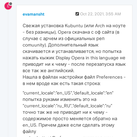
E
evamansht
Oct 22, 2021, 3:55 AM
Свежая установка Kubuntu (или Arch на ноуте
- без разницы), Opera скачана с оф сайта (в
случае с арчем из официальных реп
comuunity). Дополнительный язык
скачивается и устанавливается, но попытка
нажать кыжик Display Opera in this language не
приводит ни к чему - после перезапуска язык
все так же английский.
Нашла в файлах настройки файл Preferences -
в нем вроде как есть такая строка:
"current_locale":"en_US","default_locale":"en"
попытка руками изменить это на
"current_locale":"ru_RU","default_locale":"ru"
точно так же не приводит ни к чему -
содержимое просто меняется обратно на
en_US. Причем даже если сделать этому
файлу