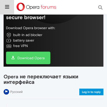
Do more on the web, with a fast and
secure browser!
Download Opera browser with:
built-in ad blocker
battery saver
free VPN
Download Opera
Opera не переключает языки
интерфейса
Русский
Log in to reply