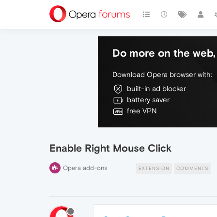
Do more on the web, 
Download Opera browser with:
built-in ad blocker
battery saver
free VPN
Enable Right Mouse Click
Opera add-ons
EXTENSION
COMMENTS