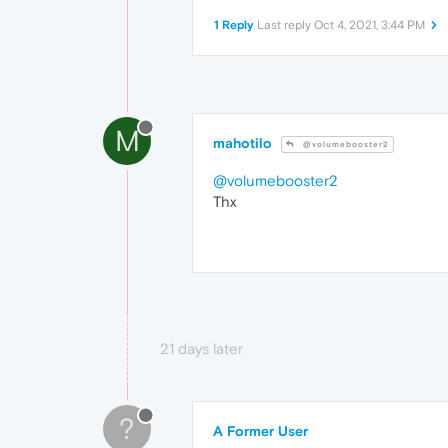
1 Reply
Last reply
Oct 4, 2021, 3:44 PM
M
mahotilo
@volumebooster2
@volumebooster2
Thx
21 days later
?
A Former User