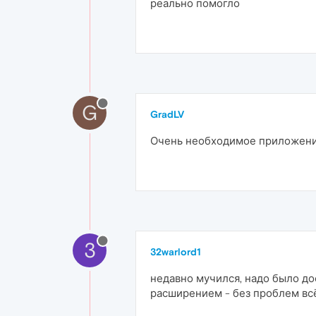
реально помогло
G
GradLV
Очень необходимое приложение,
3
32warlord1
недавно мучился, надо было дос
расширением - без проблем вс