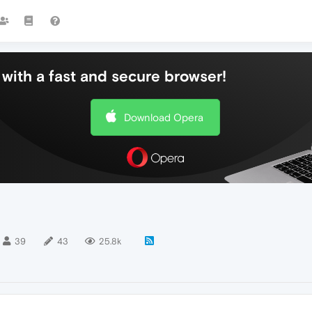
with a fast and secure browser!
Download Opera
39
43
25.8k