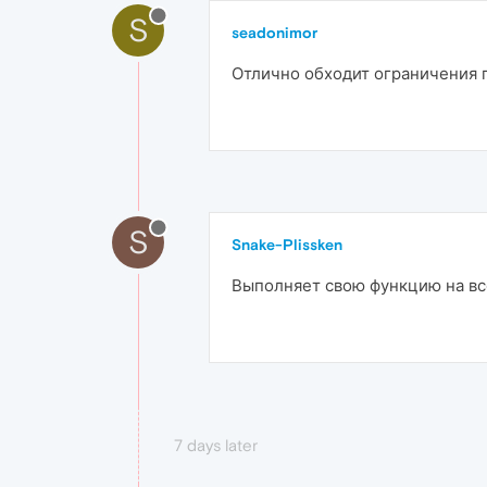
S
seadonimor
Отлично обходит ограничения п
S
Snake-Plissken
Выполняет свою функцию на все
7 days later