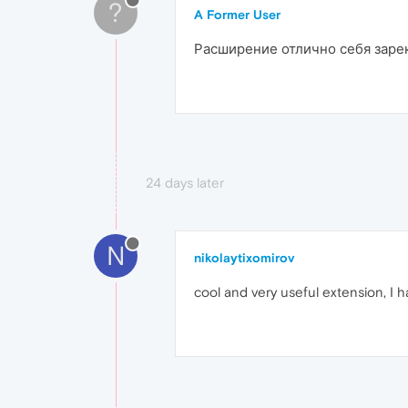
?
A Former User
Расширение отлично себя заре
24 days later
N
nikolaytixomirov
cool and very useful extension, I 