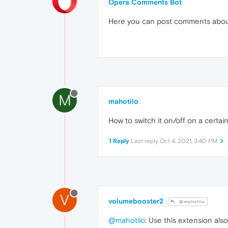
Opera Comments Bot
Here you can post comments abo
M
mahotilo
How to switch it on/off on a certain
1 Reply
Last reply
Oct 4, 2021, 3:40 PM
V
volumebooster2
@mahotilo
@mahotilo
: Use this extension als