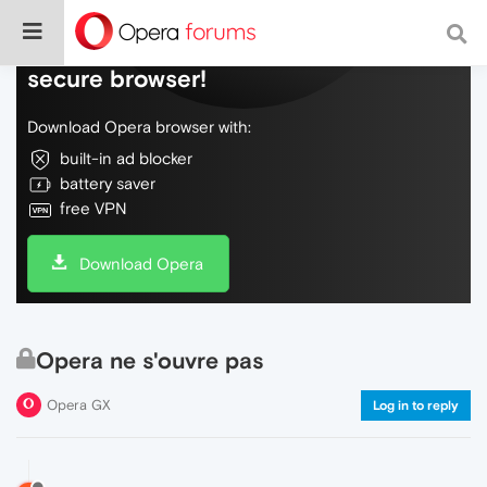
Do more on the web, with a fast and
secure browser!
Download Opera browser with:
built-in ad blocker
battery saver
free VPN
Download Opera
Opera ne s'ouvre pas
Opera GX
Log in to reply