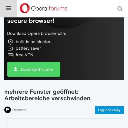
Do more on the web, with a fast and
secure browser!
Download Opera browser with:
built-in ad blocker
battery saver
free VPN
Download Opera
mehrere Fenster geöffnet:
Arbeitsbereiche verschwinden
Deutsch
Log in to reply