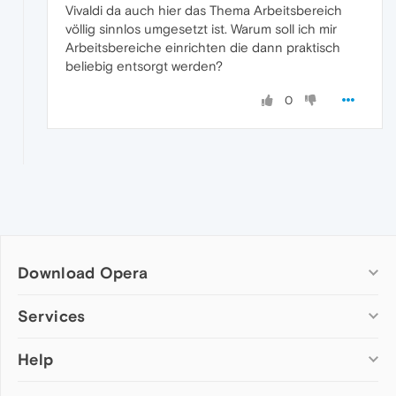
Vivaldi da auch hier das Thema Arbeitsbereich
völlig sinnlos umgesetzt ist. Warum soll ich mir
Arbeitsbereiche einrichten die dann praktisch
beliebig entsorgt werden?
0
Download Opera
Computer browsers
Services
Opera for Windows
Help
Add-ons
Opera for Mac
Opera account
Opera for Linux