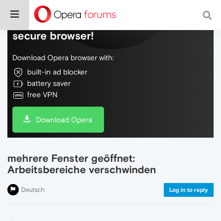
Do more on the web, with a fast and
secure browser!
Download Opera browser with:
built-in ad blocker
battery saver
free VPN
Download Opera
mehrere Fenster geöffnet:
Arbeitsbereiche verschwinden
Deutsch
Log in to reply