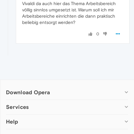
Vivaldi da auch hier das Thema Arbeitsbereich
völlig sinnlos umgesetzt ist. Warum soll ich mir
Arbeitsbereiche einrichten die dann praktisch
beliebig entsorgt werden?
0
Download Opera
Computer browsers
Services
Opera for Windows
Help
Add-ons
Opera for Mac
Opera account
Opera for Linux