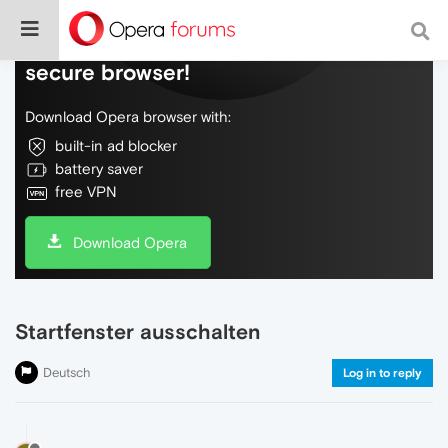
Do more on the web, with a fast and
secure browser!
Download Opera browser with:
built-in ad blocker
battery saver
free VPN
Download Opera
Startfenster ausschalten
Deutsch
Log in to reply