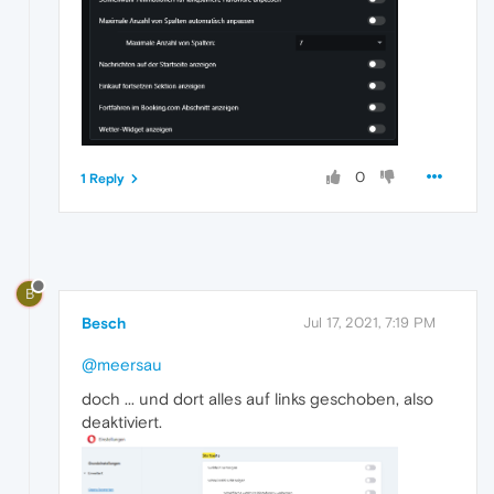
0
1 Reply
B
Besch
Jul 17, 2021, 7:19 PM
@meersau
doch ... und dort alles auf links geschoben, also
deaktiviert.