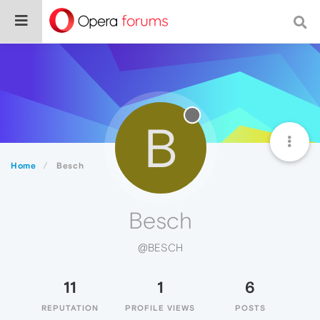
B
Home
Besch
Besch
@BESCH
11
1
6
REPUTATION
PROFILE VIEWS
POSTS