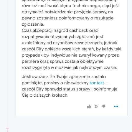
również możliwość błędu technicznego, stąd jeśli
otrzymałeś potwierdzenie przyjęcia sprawy, na
pewno zostaniesz poinformowany o rezultacie
zgłoszenia.
Czas akceptacji nagród cashback oraz
rozpatrywania otrzymanych zgłoszeń jest
uzależniony od czynników zewnętrznych, jednak
zespół Dify dokłada wszelkich starań, by każdy taki
przypadek był indywidualnie zweryfikowany przez
partnera oraz sprawa została obiektywnie
rozstrzygnięta w możliwie jak najkrótszym czasie.
Jeśli uważasz, że Twoje zgłoszenie zostało
pominięte, prosimy o niezwłoczny
kontakt
—
zespół Dify sprawdzi status sprawy i poinformuje
Cię o dalszych krokach.
0