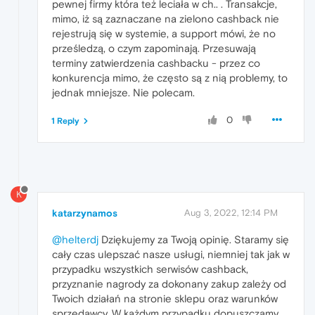
pewnej firmy która też leciała w ch.. . Transakcje,
mimo, iż są zaznaczane na zielono cashback nie
rejestrują się w systemie, a support mówi, że no
prześledzą, o czym zapominają. Przesuwają
terminy zatwierdzenia cashbacku - przez co
konkurencja mimo, że często są z nią problemy, to
jednak mniejsze. Nie polecam.
0
1 Reply
K
katarzynamos
Aug 3, 2022, 12:14 PM
@helterdj
Dziękujemy za Twoją opinię. Staramy się
cały czas ulepszać nasze usługi, niemniej tak jak w
przypadku wszystkich serwisów cashback,
przyznanie nagrody za dokonany zakup zależy od
Twoich działań na stronie sklepu oraz warunków
sprzedawcy. W każdym przypadku dopuszczamy