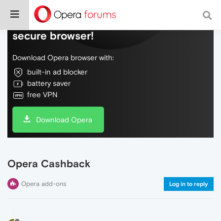
Do more on the web, with a fast and
secure browser!
Download Opera browser with:
built-in ad blocker
battery saver
free VPN
Download Opera
Opera Cashback
Opera add-ons
Log in to reply