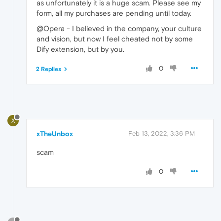
as unfortunately it is a huge scam. Please see my
form, all my purchases are pending until today.
@Opera - I believed in the company, your culture
and vision, but now I feel cheated not by some
Dify extension, but by you.
0
2 Replies
X
xTheUnbox
Feb 13, 2022, 3:36 PM
scam
0