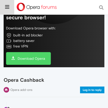
Do more on the web, with a fast and
secure browser!
Download Opera browser with:
built-in ad blocker
battery saver
free VPN
Download Opera
Opera Cashback
Opera add-ons
Log in to reply