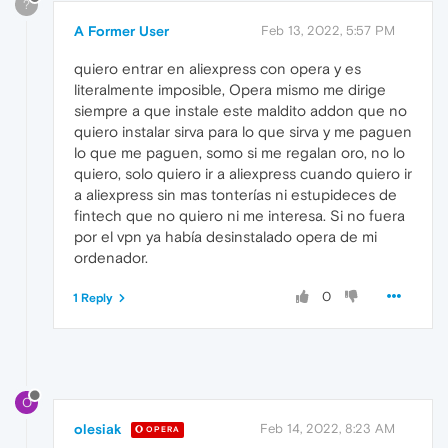
?
A Former User
Feb 13, 2022, 5:57 PM
quiero entrar en aliexpress con opera y es
literalmente imposible, Opera mismo me dirige
siempre a que instale este maldito addon que no
quiero instalar sirva para lo que sirva y me paguen
lo que me paguen, somo si me regalan oro, no lo
quiero, solo quiero ir a aliexpress cuando quiero ir
a aliexpress sin mas tonterías ni estupideces de
fintech que no quiero ni me interesa. Si no fuera
por el vpn ya había desinstalado opera de mi
ordenador.
0
1 Reply
O
olesiak
Feb 14, 2022, 8:23 AM
OPERA